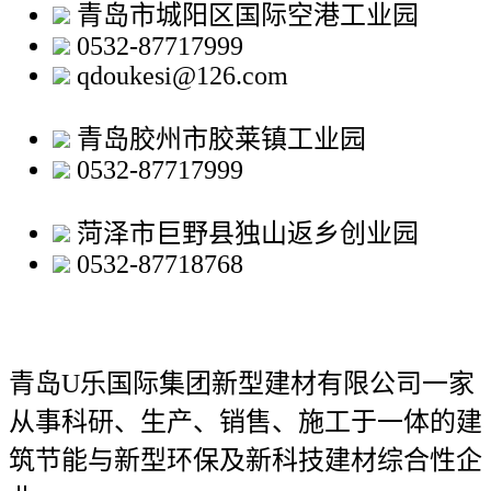
青岛市城阳区国际空港工业园
0532-87717999
qdoukesi@126.com
青岛胶州市胶莱镇工业园
0532-87717999
菏泽市巨野县独山返乡创业园
0532-87718768
青岛U乐国际集团新型建材有限公司
一家
从事科研、生产、销售、施工于一体的建
筑节能与新型环保及新科技建材综合性企