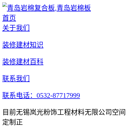
首页
关于我们
装修建材知识
装修建材百科
联系我们
联系电话：0532-87717999
目前无锡岚光粉饰工程材料无限公司空间
定制正