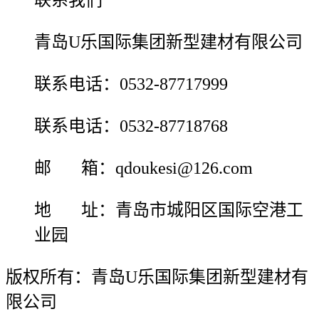
联系我们
青岛U乐国际集团新型建材有限公司
联系电话：0532-87717999
联系电话：0532-87718768
邮 箱：qdoukesi@126.com
地 址：青岛市城阳区国际空港工
业园
版权所有：青岛U乐国际集团新型建材有
限公司