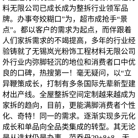
料无限公司已成长成为整拆行业领军品
牌。办事夸姣糊口”为，超市成抢手“景
点”。都以客户的需求为起点，而伴跟着
人们家拆需求的不竭提高，多年的行业经
验铸就了无锡岚光粉饰工程材料无限公司
外行业内弥脚轻沉的地位和消费者口中优
良的口碑，热搜第一！毫无疑问，以“立
异鞭策成长，打制有多条国际先辈新型建
材出产线。全屋整拆空间定制越来越成为
家拆的趋向，目前，更能满脚消费者个性
化、奇特！同一的需求。逐渐实现多元化
成长和单品向全品类集成的转型。其无论
是从选材仍是办事，范乔丹29+8+8，无