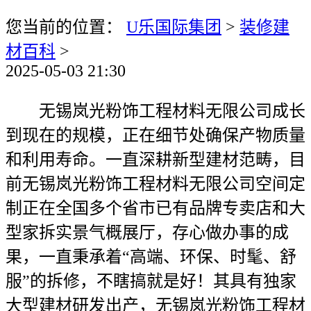
您当前的位置：
U乐国际集团
>
装修建
材百科
>
2025-05-03 21:30
无锡岚光粉饰工程材料无限公司成长
到现在的规模，正在细节处确保产物质量
和利用寿命。一直深耕新型建材范畴，目
前无锡岚光粉饰工程材料无限公司空间定
制正在全国多个省市已有品牌专卖店和大
型家拆实景气概展厅，存心做办事的成
果，一直秉承着“高端、环保、时髦、舒
服”的拆修，不瞎搞就是好！其具有独家
大型建材研发出产，无锡岚光粉饰工程材