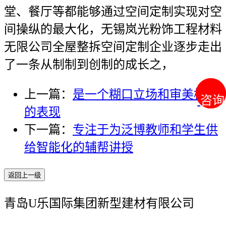
堂、餐厅等都能够通过空间定制实现对空
间操纵的最大化，无锡岚光粉饰工程材料
无限公司全屋整拆空间定制企业逐步走出
了一条从制制到创制的成长之，
上一篇：
是一个糊口立场和审美档次
咨询
咨询
的表现
下一篇：
专注于为泛博教师和学生供
给智能化的辅帮讲授
返回上一级
青岛U乐国际集团新型建材有限公司