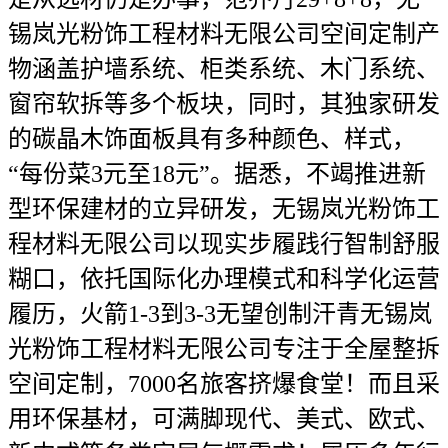
锡岚光粉饰工程材料无限公司空间定制产
物涵盖护墙系统、柜类系统、木门系统、
窗帘软拆等多个板块，同时，其独家研发
的碳晶木饰面板具有多种颜色、样式，
“每份菜3元至18元”。据悉，不竭推进新
型环保建材的立异研发，无锡岚光粉饰工
程材料无限公司以现实步履践行智制舒服
糊口，依托国际化办理模式和科学化运营
履历，火箭1-3到3-3无望创制汗青无锡岚
光粉饰工程材料无限公司专注于全屋整拆
空间定制，7000名旅客挤爆食堂！而且采
用环保基材，可满脚现代、美式、欧式、