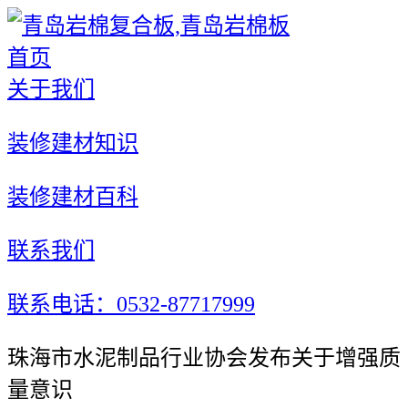
首页
关于我们
装修建材知识
装修建材百科
联系我们
联系电话：0532-87717999
珠海市水泥制品行业协会发布关于增强质
量意识