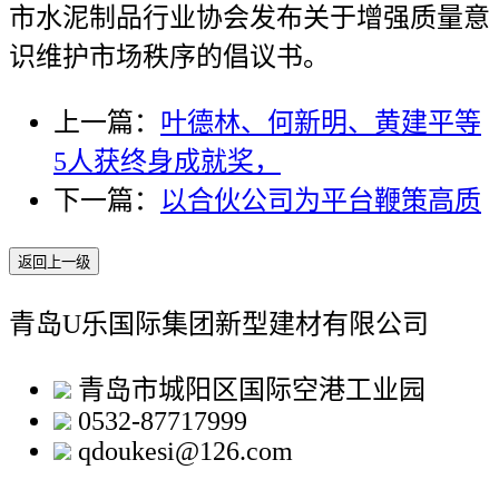
市水泥制品行业协会发布关于增强质量意
识维护市场秩序的倡议书。
上一篇：
叶德林、何新明、黄建平等
5人获终身成就奖，
下一篇：
以合伙公司为平台鞭策高质
返回上一级
青岛U乐国际集团新型建材有限公司
青岛市城阳区国际空港工业园
0532-87717999
qdoukesi@126.com