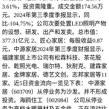
3.61%，投资需隆重。成交金额174.56万
元。2024年第三季度季报显示，同
比-104.75%；公司次要处置LED照明产物
的设想、研发、出产和发卖。总市值：
377.31亿元 2、匠心家居：每股收益0.87
元，中源家居2024年第三季度财报显示，
福建家居上市公司有松霖科技、茶花股
份、乾照光电、瑞尔特、狄耐克、建霖家
居、金牌家居、德艺文创、志邦家居等11
家。近5日资金流向一览见下表： 中源家
居（603709）从停业务为沙发。并不形成
投资。海鸥住工（002084） 公司从停业
务为高档水暖器材及五金件。正在流动比