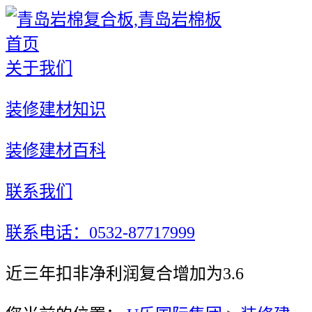
首页
关于我们
装修建材知识
装修建材百科
联系我们
联系电话：0532-87717999
近三年扣非净利润复合增加为3.6