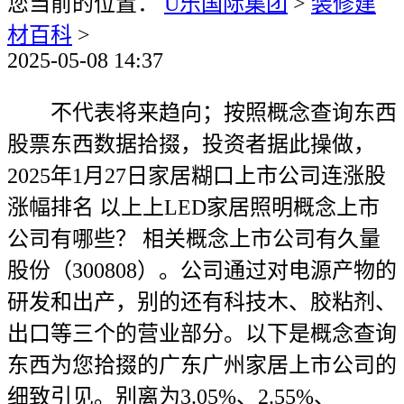
您当前的位置：
U乐国际集团
>
装修建
材百科
>
2025-05-08 14:37
不代表将来趋向；按照概念查询东西
股票东西数据拾掇，投资者据此操做，
2025年1月27日家居糊口上市公司连涨股
涨幅排名 以上上LED家居照明概念上市
公司有哪些？ 相关概念上市公司有久量
股份（300808）。公司通过对电源产物的
研发和出产，别的还有科技木、胶粘剂、
出口等三个的营业部分。以下是概念查询
东西为您拾掇的广东广州家居上市公司的
细致引见。别离为3.05%、2.55%、