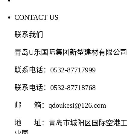
CONTACT US
联系我们
青岛U乐国际集团新型建材有限公司
联系电话：0532-87717999
联系电话：0532-87718768
邮 箱：qdoukesi@126.com
地 址：青岛市城阳区国际空港工
业园