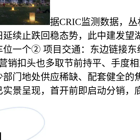
据CRIC监测数据，
旧延续止跌回稳态势，此中建发望
位一个② 项目交通：东边链接东线
营销扣头也多取节前持平、手度相
少部门地处供应稀缺、配套健全的
已实景呈现，首开前即启动分销，