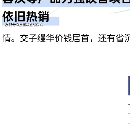
情。交子缦华价钱居首，还有省沉