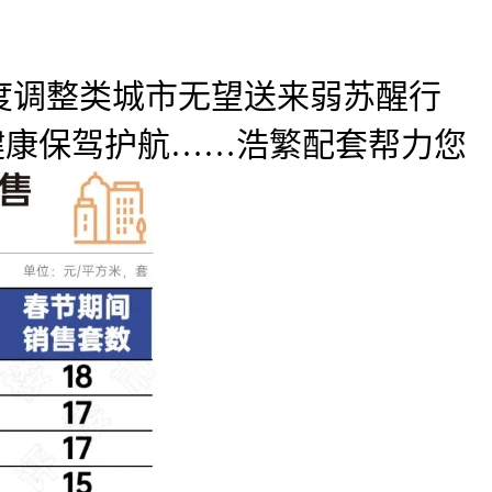
度调整类城市无望送来弱苏醒行
健康保驾护航……浩繁配套帮力您