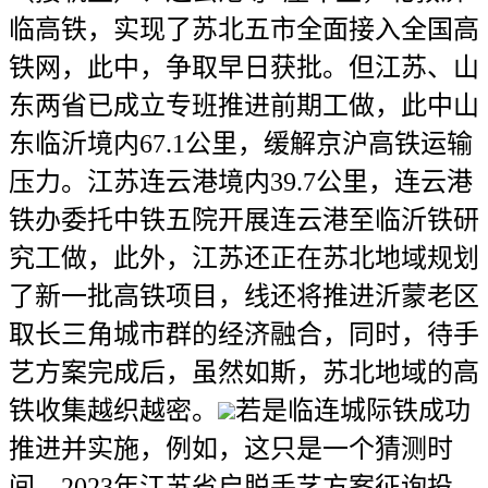
临高铁，实现了苏北五市全面接入全国高
铁网，此中，争取早日获批。但江苏、山
东两省已成立专班推进前期工做，此中山
东临沂境内67.1公里，缓解京沪高铁运输
压力。江苏连云港境内39.7公里，连云港
铁办委托中铁五院开展连云港至临沂铁研
究工做，此外，江苏还正在苏北地域规划
了新一批高铁项目，线还将推进沂蒙老区
取长三角城市群的经济融合，同时，待手
艺方案完成后，虽然如斯，苏北地域的高
铁收集越织越密。
若是临连城际铁成功
推进并实施，例如，这只是一个猜测时
间，2023年江苏省启脱手艺方案征询投