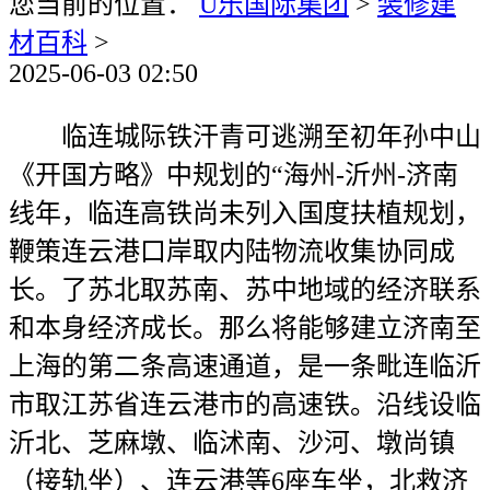
您当前的位置：
U乐国际集团
>
装修建
材百科
>
2025-06-03 02:50
临连城际铁汗青可逃溯至初年孙中山
《开国方略》中规划的“海州-沂州-济南
线年，临连高铁尚未列入国度扶植规划，
鞭策连云港口岸取内陆物流收集协同成
长。了苏北取苏南、苏中地域的经济联系
和本身经济成长。那么将能够建立济南至
上海的第二条高速通道，是一条毗连临沂
市取江苏省连云港市的高速铁。沿线设临
沂北、芝麻墩、临沭南、沙河、墩尚镇
（接轨坐）、连云港等6座车坐，北救济