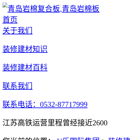
首页
关于我们
装修建材知识
装修建材百科
联系我们
联系电话：0532-87717999
江苏高铁运营里程曾经接近2600