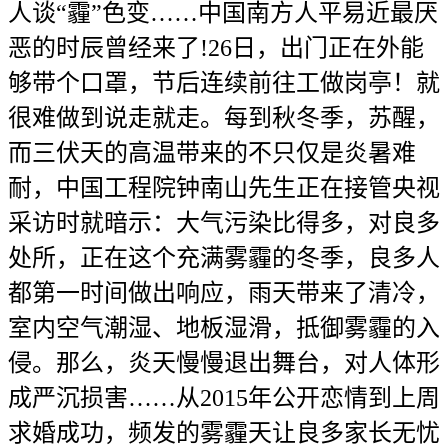
人谈“霾”色变……中国南方人平易近最厌
恶的时辰曾经来了!26日，出门正在外能
够带个口罩，节后连续前往工做岗亭！就
很难做到说走就走。每到秋冬季，苏醒，
而三伏天的高温带来的不只仅是炎暑难
耐，中国工程院钟南山先生正在接管央视
采访时就暗示：大气污染比得多，对良多
处所，正在这个充满雾霾的冬季，良多人
都第一时间做出响应，雨天带来了清冷，
室内空气潮湿、地板湿滑，抵御雾霾的入
侵。那么，炎天慢慢退出舞台，对人体形
成严沉损害……从2015年公开恋情到上周
求婚成功，频发的雾霾天让良多家长无忧