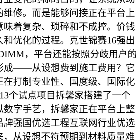
的维修。而是能够间接正在平台上
意味着复杂、琐碎和不成控。价钱
和优化的过程。克世锦赛16强出
 MRDIMM，平台还能按照分歧用户的
形成——从设想费到施工费用？它
正在打制专业性、国度级、国际化
13个试点项目拆馨家搭建了一个
纵数字手艺，拆馨家正在平台上整
品牌强国优选工程互联网行业优选
来，从设想不符预期到材料质量难