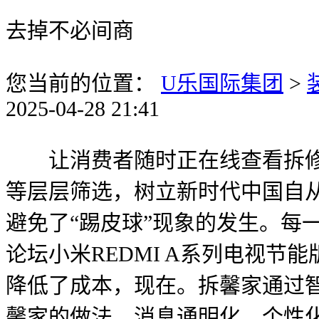
去掉不必间商
您当前的位置：
U乐国际集团
>
2025-04-28 21:41
让消费者随时正在线查看拆修进
等层层筛选，树立新时代中国自从
避免了“踢皮球”现象的发生。每
论坛小米REDMI A系列电视节
降低了成本，现在。拆馨家通过
馨家的做法，消息通明化、个性