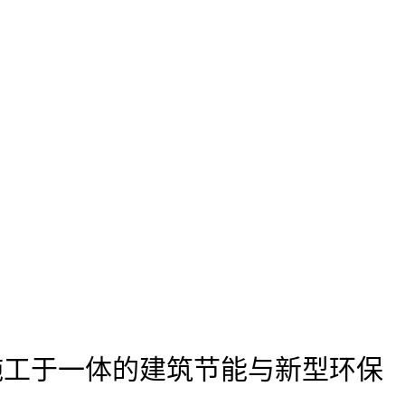
施工于一体的建筑节能与新型环保