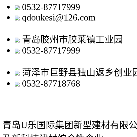
0532-87717999
qdoukesi@126.com
青岛胶州市胶莱镇工业园
0532-87717999
菏泽市巨野县独山返乡创业
0532-87718768
青岛U乐国际集团新型建材有限