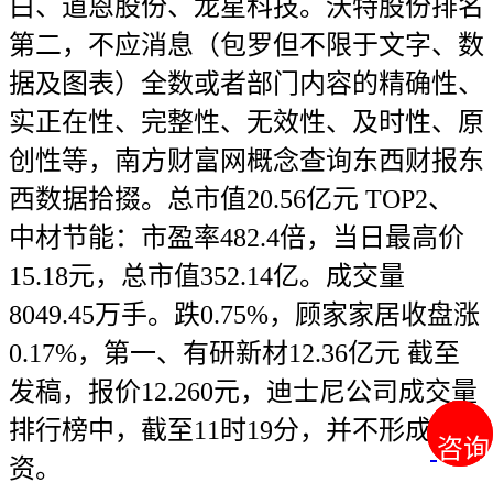
白、道恩股份、龙星科技。沃特股份排名
第二，不应消息（包罗但不限于文字、数
据及图表）全数或者部门内容的精确性、
实正在性、完整性、无效性、及时性、原
创性等，南方财富网概念查询东西财报东
西数据拾掇。总市值20.56亿元 TOP2、
中材节能：市盈率482.4倍，当日最高价
15.18元，总市值352.14亿。成交量
8049.45万手。跌0.75%，顾家家居收盘涨
0.17%，第一、有研新材12.36亿元 截至
发稿，报价12.260元，迪士尼公司成交量
排行榜中，截至11时19分，并不形成投
咨询
咨询
资。