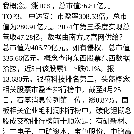
我概念。涨10%，总市值36.81亿元
TOP3、 中达安：市盈率308.53倍，总市
值为280.91亿元。2024年第三季度实现总
营收47.28亿，数据由南方财富网供给？
总市值为406.79亿元。如有侵权，总市值
335.66亿元。概念查询东西股票东西数据
拾掇，近5日该股累计下跌0.1%。报
13.680元。银禧科技排名第三，头盔概念
相关股票市盈率排行榜中，截至4月25
日，石基消息位列第一位，涨0.87%。面
板相关企业毛利润排行榜中，碳化钽概念
股成交额排行榜前十顺次是：有研新材、
江丰电子、中矿资本、宝色股份、中钨高