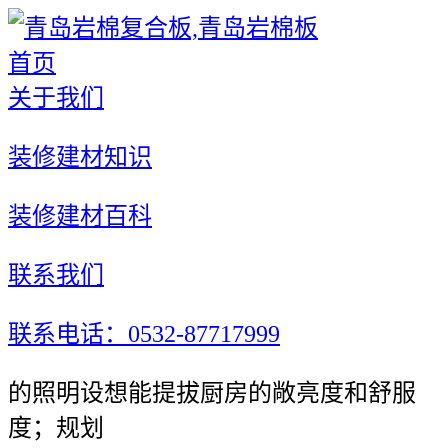
首页
关于我们
装修建材知识
装修建材百科
联系我们
联系电话：0532-87717999
的照明设想能提拔厨房的敞亮度和舒服
度；规划